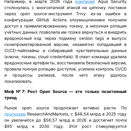
Например, в марте 2026 года
компания
Aqua Security
столкнулась с многоэтапной атакой на цепочку поставок
через open source-инструмент Trivy: из-за ошибки в
конфигурации GitHub Actions злоумышленники получили
доступ к привилегированному токену, а неполная ротация
учетных данных позволила им позже вернуться и внедрить
вредоносный код через подмену version tags и выпуск
скомпрометированной версии, незаметно попадавшей в
CI/CD-пайплайны и собиравшей чувствительные данные
(ключи, токены, cloud-credentials). В ответ команда удалила
вредоносные артефакты, восстановила безопасные версии,
провела полную ротацию доступов, усилила контроль CI/CD
и процессы релизов, после чего атаку удалось
локализовать.
Миф №7: Рост Open Source — это только позитивный
тренд
Рынок open source продолжает активно расти. По
прогнозам
ResearchAndMarkets, с $48,54 млрд в 2025 году
он увеличится до $56,57 млрд в 2026 и достигнет почти
$95 млрд к 2030 году. Этот рост стимулируется