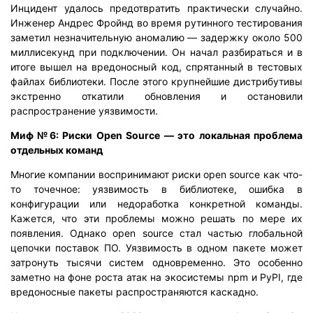
Инцидент удалось предотвратить практически случайно.
Инженер Андрес Фройнд во время рутинного тестирования
заметил незначительную аномалию — задержку около 500
миллисекунд при подключении. Он начал разбираться и в
итоге вышел на вредоносный код, спрятанный в тестовых
файлах библиотеки. После этого крупнейшие дистрибутивы
экстренно откатили обновления и остановили
распространение уязвимости.
Миф №6: Риски Open Source — это локальная проблема
отдельных команд
Многие компании воспринимают риски open source как что-
то точечное: уязвимость в библиотеке, ошибка в
конфигурации или недоработка конкретной команды.
Кажется, что эти проблемы можно решать по мере их
появления. Однако open source стал частью глобальной
цепочки поставок ПО. Уязвимость в одном пакете может
затронуть тысячи систем одновременно. Это особенно
заметно на фоне роста атак на экосистемы npm и PyPI, где
вредоносные пакеты распространяются каскадно.